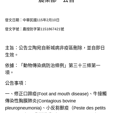
發文日期：中華民國
115
年
2
月
10
日
發文字號：農授防字第
1151867421
號
主旨：公告立陶宛自新城病非疫區刪除，並自即日
生效。
依據：「動物傳染病防治條例」第三十三條第一
項。
公告事項：
一、修正口蹄疫
(Foot and mouth disease)
、牛接觸
傳染性胸膜肺炎
(Contagious bovine
pleuropneumonia)
、小反芻獸疫（
Peste des petits