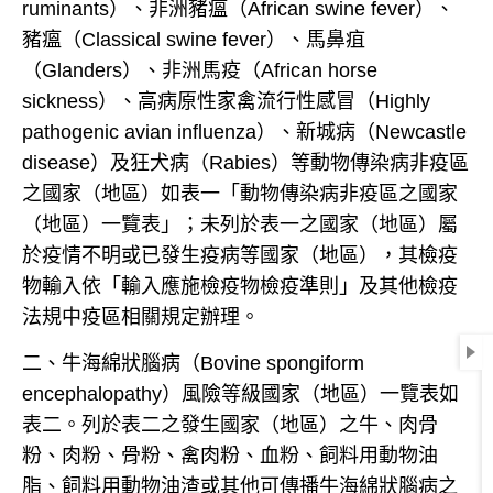
ruminants
）、非洲豬瘟（
African swine fever
）、
豬瘟（
C
lassical swine fever
）、馬鼻疽
（
Glanders
）、非洲馬疫（
African horse
sickness
）、高病原性家禽流行性感冒（
Highly
pathogenic avian influenza
）、新城病（
Newcastle
disease
）及狂犬病（
Rabies
）等動物傳染病非疫區
之國家（地區）如表一「動物傳染病非疫區之國家
（地區）一覽表」；未列於表一之國家（地區）屬
於疫情不明或已發生疫病等國家（地區），
其檢疫
物輸入依「輸入應施檢疫物檢疫準則」及其他檢疫
法規中疫區相關規定辦理。
二、牛海綿狀腦病（
Bovine spongiform
encephalopathy
）風險等級國家（地區）一覽表如
表二。列於表二之發生國家（地區）之牛、肉骨
粉、肉粉、骨粉、禽肉粉、血粉、飼料用動物油
脂、飼料用動物油渣或其他可傳播牛海綿狀腦病之