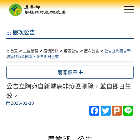
跳
到
主
要
歷次公告
:::
內
容
區
>
>
>
>
>
:::
首頁
主要業務
疫情資訊
疫區公告
歷次公告
公告立陶宛自新
塊
城病非疫區刪除，並自即日生效。
展開選單
公告立陶宛自新城病非疫區刪除，並自即日生
效。
2026-02-10
Facebook
Twitter
Plurk
Li
農業部 公告