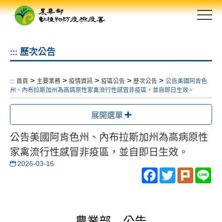
跳
到
主
要
歷次公告
:::
內
容
區
>
>
>
>
>
:::
首頁
主要業務
疫情資訊
疫區公告
歷次公告
公告美國阿肯色
塊
州、內布拉斯加州為高病原性家禽流行性感冒非疫區，並自即日生效。
展開選單
公告美國阿肯色州、內布拉斯加州為高病原性
家禽流行性感冒非疫區，並自即日生效。
2026-03-16
Facebook
Twitter
Plurk
Li
農業部 公告