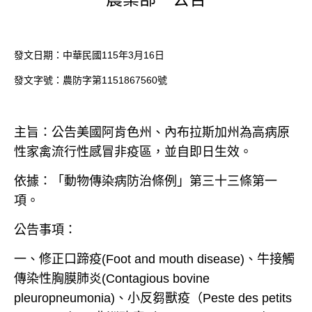
發文日期：中華民國
115
年
3
月
16
日
發文字號：農防字第
1151867560
號
主旨：公告美國阿肯色州、內布拉斯加州為高病原
性家禽流行性感冒非疫區，並自即日生效。
依據：「動物傳染病防治條例」第三十三條第一
項。
公告事項：
一、修正口蹄疫
(Foot and mouth disease)
、牛接觸
傳染性胸膜肺炎
(Contagious bovine
pleuropneumonia)
、小反芻獸疫（
Peste des petits