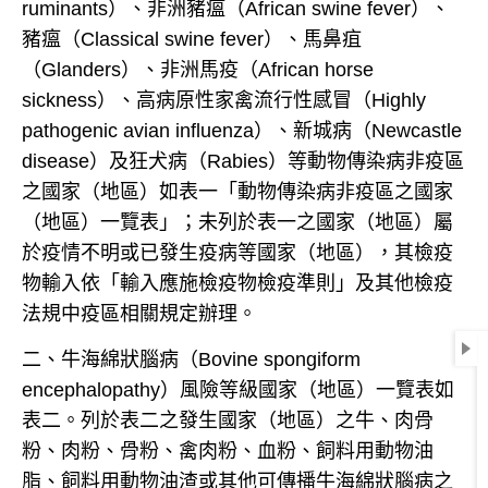
ruminants
）、非洲豬瘟（
African swine fever
）、
豬瘟（
C
lassical swine fever
）、馬鼻疽
（
Glanders
）、非洲馬疫（
African horse
sickness
）、高病原性家禽流行性感冒（
Highly
pathogenic avian influenza
）、新城病（
Newcastle
disease
）及狂犬病（
Rabies
）等動物傳染病非疫區
之國家（地區）如表一「動物傳染病非疫區之國家
（地區）一覽表」；未列於表一之國家（地區）屬
於疫情不明或已發生疫病等國家（地區），
其檢疫
物輸入依「輸入應施檢疫物檢疫準則」及其他檢疫
法規中疫區相關規定辦理。
二、牛海綿狀腦病（
Bovine spongiform
encephalopathy
）風險等級國家（地區）一覽表如
表二。列於表二之發生國家（地區）之牛、肉骨
粉、肉粉、骨粉、禽肉粉、血粉、飼料用動物油
脂、飼料用動物油渣或其他可傳播牛海綿狀腦病之